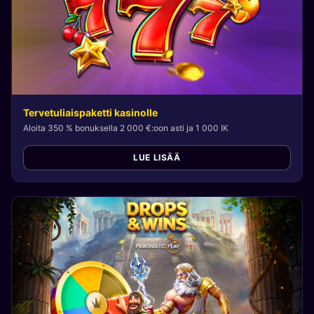
Tervetuliaispaketti kasinolle
Aloita 350 % bonuksella 2 000 €:oon asti ja 1 000 IK
LUE LISÄÄ