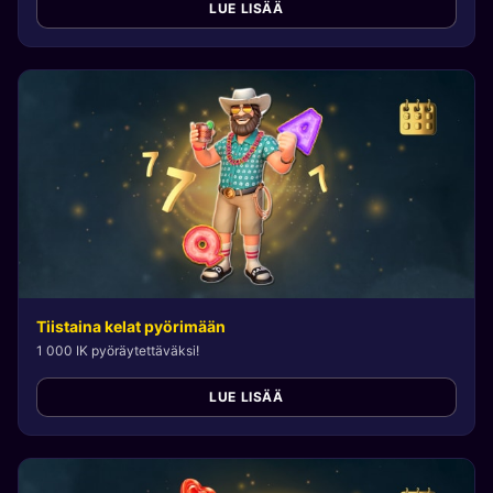
LUE LISÄÄ
Tiistaina kelat pyörimään
1 000 IK pyöräytettäväksi!
LUE LISÄÄ