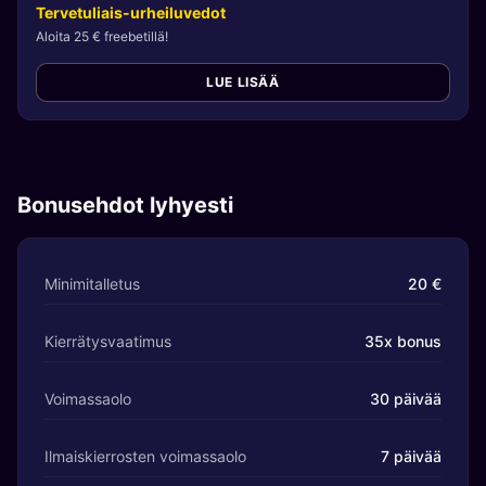
Tervetuliais-urheiluvedot
Aloita 25 € freebetillä!
LUE LISÄÄ
Bonusehdot lyhyesti
Minimitalletus
20 €
Kierrätysvaatimus
35x bonus
Voimassaolo
30 päivää
Ilmaiskierrosten voimassaolo
7 päivää